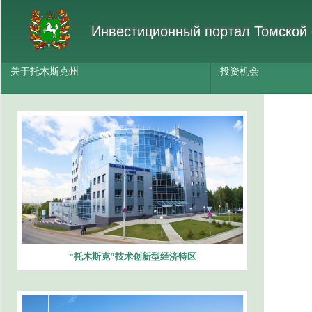
Инвестиционный портал Томской 
关于托木斯克州
投资机会
“托木斯克”技术创新型经济特区