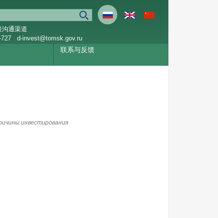
接沟通渠道
-727
d-invest@tomsk.gov.ru
联系与反馈
ричины инвестирования