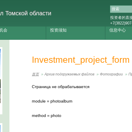
л Томской области
投资者的直
+7(3822)907
机会
投资须知
信息中心
Investment_project_form
首页
Архив подгружаемых файлов
Фотографии
П
Страница не обрабатывается
module = photoalbum
method = photo