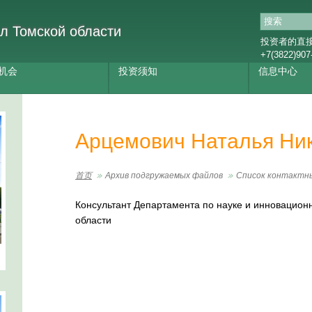
л Томской области
投资者的直
+7(3822)907
机会
投资须知
信息中心
Арцемович Наталья Ни
首页
Архив подгружаемых файлов
Список контактн
Консультант Департамента по науке и инновацион
области