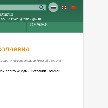
接沟通渠道
-727
d-invest@tomsk.gov.ru
联系与反馈
колаевна
ых лиц
Администрация Томской области
ной политике Администрации Томской