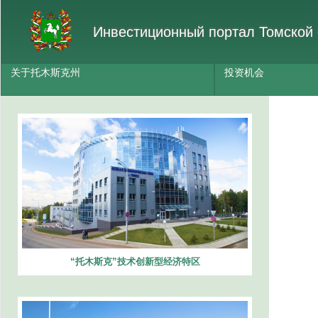
Инвестиционный портал Томской 
关于托木斯克州
投资机会
“托木斯克”技术创新型经济特区