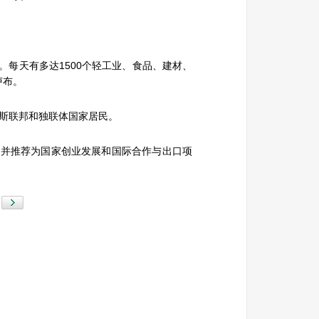
每天有多达1500个轻工业、食品、建材、
卢布。
罗斯联邦和独联体国家居民。
，并推荐为国家创业发展和国际合作与出口项