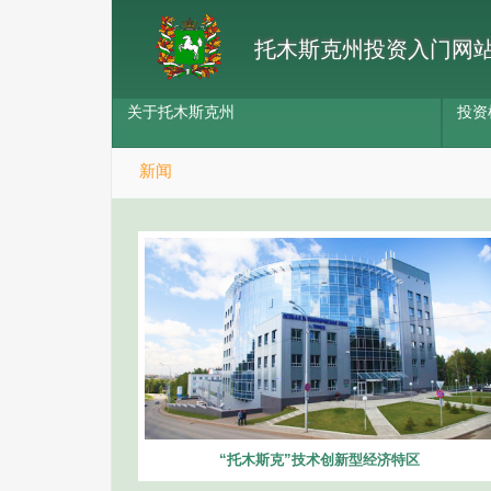
托木斯克州投资入门网
关于托木斯克州
投资
新闻
“托木斯克”技术创新型经济特区